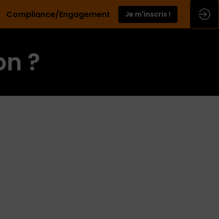
Compliance/Engagement
Je m'inscris !
on ?