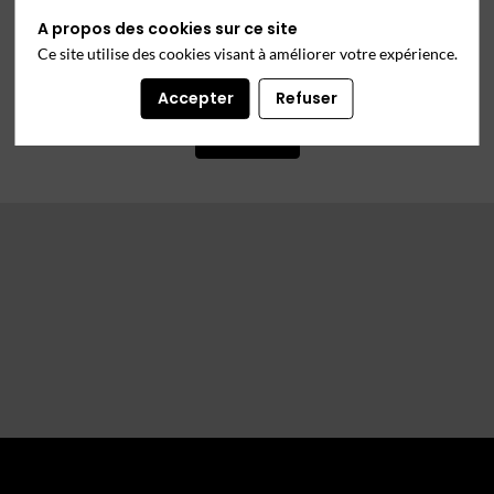
Nejma Bezzaouia
A propos des cookies sur ce site
Ce site utilise des cookies visant à améliorer votre expérience.
Cheffe de projet événementiel
07 69 39 69 38
Accepter
Refuser
nejma.bezzaouia@orange.com
Contacter