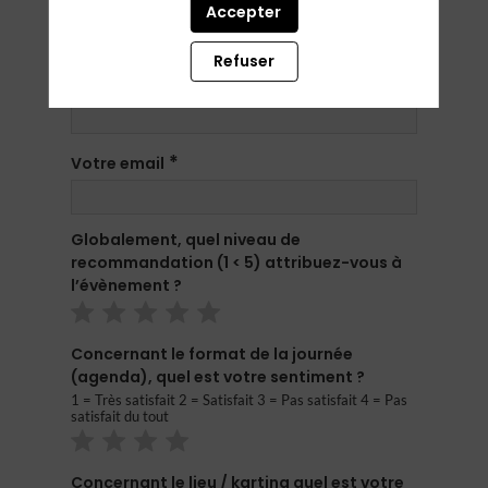
Votre Nom
Accepter
Refuser
Votre prénom
*
Votre email
Globalement, quel niveau de
recommandation (1 < 5) attribuez-vous à
l’évènement ?
Concernant le format de la journée
(agenda), quel est votre sentiment ?
1 = Très satisfait 2 = Satisfait 3 = Pas satisfait 4 = Pas
satisfait du tout
Concernant le lieu / karting quel est votre