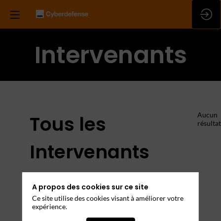
Intervenants
Aucun
Tous les
résultat
Intervenants
Rencontrez les leaders et experts de votre
A propos des cookies sur ce site
domaine
Ce site utilise des cookies visant à améliorer votre
expérience.