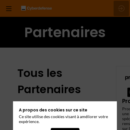
Partenaires
Tous les
Partenaires
Pr
Ils seront présents. Rencontrez-les !
Proo
A propos des cookies sur ce site
une 
Ce site utilise des cookies visant à améliorer votre
spéc
expérience.
ren
sur 