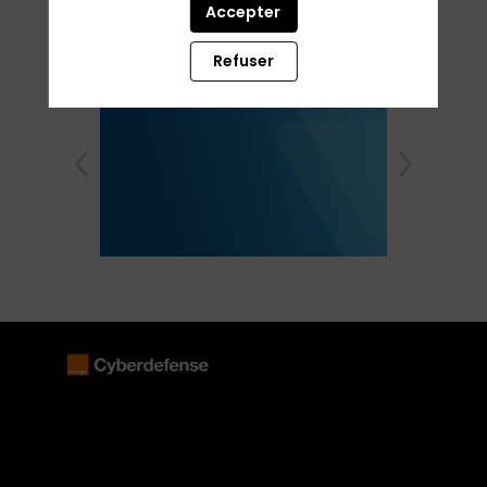
Accepter
quorum translationem ex Aquitania verni imbres
solito crebriores
Refuser