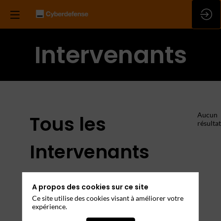
Intervenants
Aucun
Tous les
résultat
Intervenants
Rencontrez les leaders et experts de votre
A propos des cookies sur ce site
domaine
Ce site utilise des cookies visant à améliorer votre
expérience.