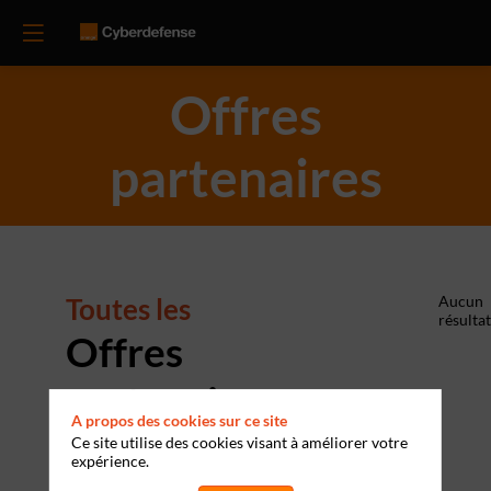
Offres
partenaires
Toutes les
Aucun
résultat
Offres
partenaires
A propos des cookies sur ce site
Ce site utilise des cookies visant à améliorer votre
expérience.