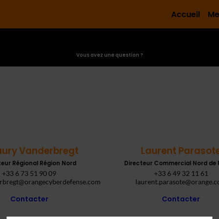
Accueil
Me
Vous avez une question ?
ury Vanderbregt
Laurent Parasot
teur Régional Région Nord
Directeur Commercial Nord de 
+33 6 73 51 90 09
+33 6 49 32 11 61
rbregt@orangecyberdefense.com
laurent.parasote@orange.
Contacter
Contacter