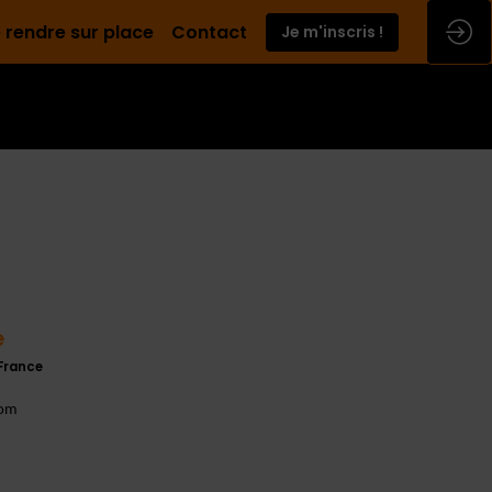
 rendre sur place
Contact
Je m'inscris !
e
France
com