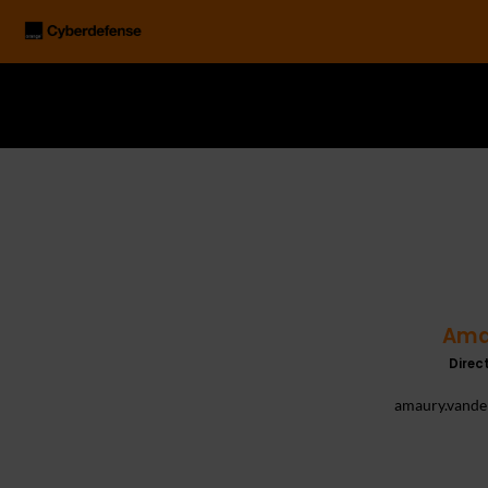
Ama
Direc
amaury.vande