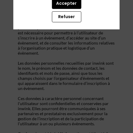
inwink
est un outil de gestion d’évènements qui gère
Accepter
l’authentification des participants lors de leur
inscription à l’évènement.
Refuser
La collecte de certaines données à caractère
personnel par le système d’authentification inwink
est nécessaire pour permettre à l’utilisateur de
s’inscrire à un évènement, d’accéder au site d’un
évènement, et de consulter les informations relatives
à l’organisation pratique et logistique d’un
évènement.
Les données personnelles recueillies par inwink sont
le nom, le prénom et les données de contact, les
identifiants et mots de passe, ainsi que tous les
champs choisis par l’organisateur d’évènements et
qui apparaissent dans le formulaire d’inscription à
un évènement.
Ces données à caractère personnel concernant
l’utilisateur sont confidentielles et conservées par
inwink. Elles pourront être communiquées à ses
partenaires et prestataires exclusivement pour la
gestion de l’inscription et de la participation de
l’utilisateur à un ou plusieurs évènements.