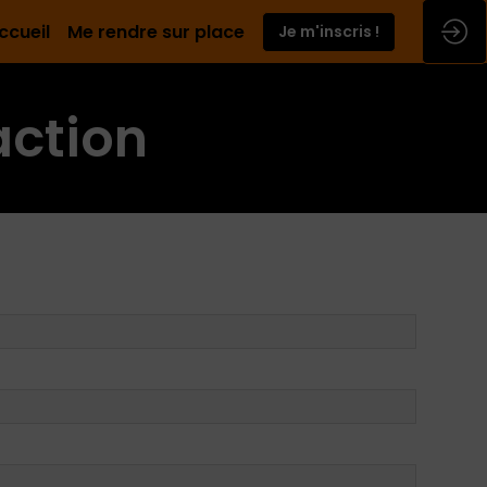
ccueil
Me rendre sur place
Je m'inscris !
action