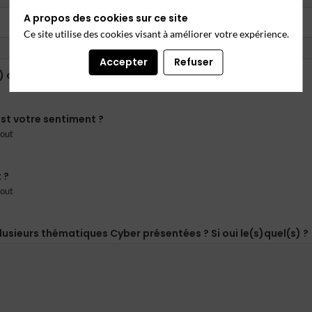
A propos des cookies sur ce site
Ce site utilise des cookies visant à améliorer votre expérience.
Accepter
Refuser
) attribuez-vous à l’évènement ?
st votre sentiment ?
tout
 ?
tout
usieurs thématiques Cyber présentées ? Si oui le(s)quel(s) ?