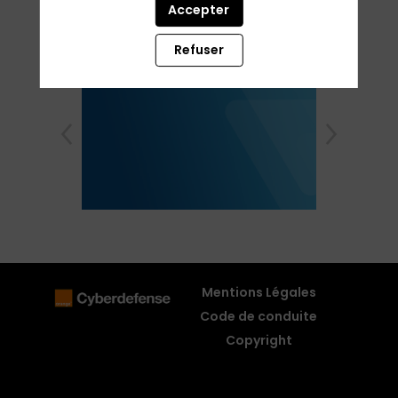
Accepter
quorum translationem ex Aquitania verni imbres
solito crebriores
Refuser
Mentions Légales
Code de conduite
Copyright