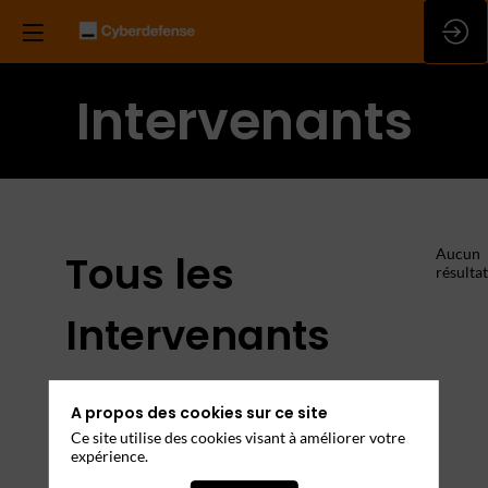
Intervenants
Aucun
Tous les
résultat
Intervenants
Rencontrez les leaders et experts de votre
A propos des cookies sur ce site
domaine
Ce site utilise des cookies visant à améliorer votre
expérience.