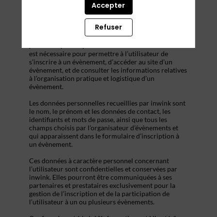
inwink
est un outil de gestion d’évènements qui gère
Accepter
l’authentification des participants lors de leur
inscription à l’évènement.
Refuser
La collecte de certaines données à caractère
personnel par le système d’authentification inwink
est nécessaire pour permettre à l’utilisateur de
s’inscrire à un évènement, d’accéder au site d’un
évènement, et de consulter les informations relatives
à l’organisation pratique et logistique d’un
évènement.
Les données personnelles recueillies par inwink sont
le nom, le prénom et les données de contact, les
identifiants et mots de passe, ainsi que tous les
champs choisis par l’organisateur d’évènements et
qui apparaissent dans le formulaire d’inscription à
un évènement.
Ces données à caractère personnel concernant
l’utilisateur sont confidentielles et conservées par
inwink. Elles pourront être communiquées à ses
partenaires et prestataires exclusivement pour la
gestion de l’inscription et de la participation de
l’utilisateur à un ou plusieurs évènements.