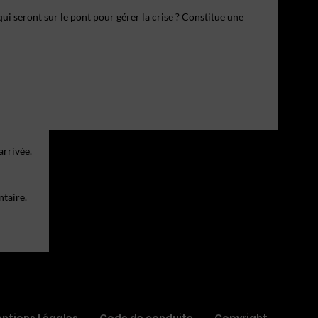
qui seront sur le pont pour gérer la crise ? Constitue une
arrivée.
ntaire.
ntions Légales
Code de conduite
Copyright