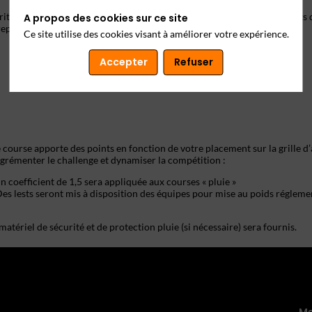
té opérationnelle ? En cas d’incident sécurité, tu fais partie des experts 
A propos des cookies sur ce site
reprise à la Cyber Cup.
Ce site utilise des cookies visant à améliorer votre expérience.
Accepter
Refuser
course apporte des points en fonction de votre placement sur la grille d’
n coefficient de 1,5 sera appliquée aux courses « pluie »
es lests seront mis à disposition des équipes pour mise au poids régleme
matériel de sécurité et de protection pluie (si nécessaire) sera fournis.
Me