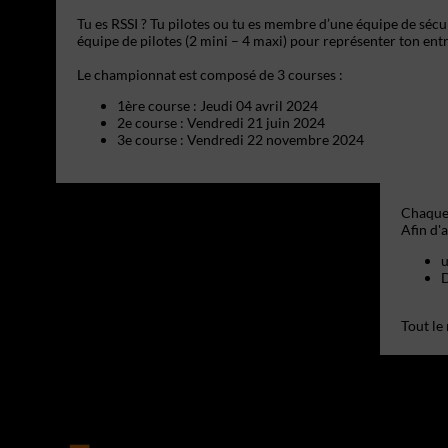
Tu es RSSI ? Tu pilotes ou tu es membre d’une équipe de sécuri
équipe de pilotes (2 mini – 4 maxi) pour représenter ton ent
Le championnat est composé de 3 courses :
1ère course : Jeudi 04 avril 2024
2e course : Vendredi 21 juin 2024
3e course : Vendredi 22 novembre 2024
Chaque 
u
D
Tout le 