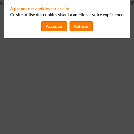
 du droit de s’opposer à ce que les données le concernant fassent l'objet
A propos des cookies sur ce site
Ce site utilise des cookies visant à améliorer votre expérience.
Accepter
Refuser