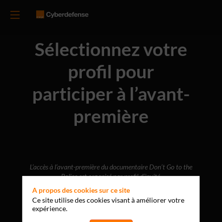
Sélectionnez votre
profil pour
participer à l’avant-
première
L’accès à l’avant-première du documentaire Don’t Go to the
Police est organisé par profil d’invité.
Merci de sélectionner la catégorie correspondant à votre
A propos des cookies sur ce site
statut afin d’accéder au formulaire d’inscription approprié.
Ce site utilise des cookies visant à améliorer votre
expérience.