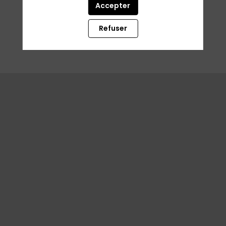
Accepter
THÈMES
Refuser
Effacer tous les filtres