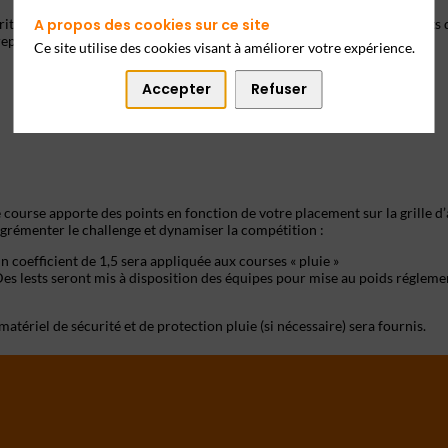
té opérationnelle ? En cas d’incident sécurité, tu fais partie des experts 
A propos des cookies sur ce site
reprise à la Cyber Cup.
Ce site utilise des cookies visant à améliorer votre expérience.
Accepter
Refuser
course apporte des points en fonction de votre placement sur la grille d’
n coefficient de 1,5 sera appliquée aux courses « pluie »
es lests seront mis à disposition des équipes pour mise au poids régleme
matériel de sécurité et de protection pluie (si nécessaire) sera fournis.