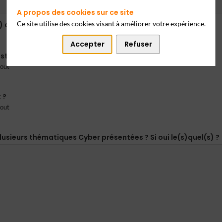
A propos des cookies sur ce site
Ce site utilise des cookies visant à améliorer votre expérience.
) attribuez-vous à l’évènement ?
Accepter
Refuser
st votre sentiment ?
tout
 ?
tout
usieurs thématiques Cyber présentées ? Si oui le(s)quel(s) ?