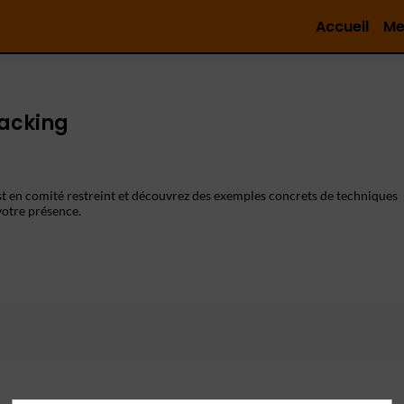
Accueil
Me
 Hacking
st en comité restreint et découvrez des exemples concrets de techniques
votre présence.