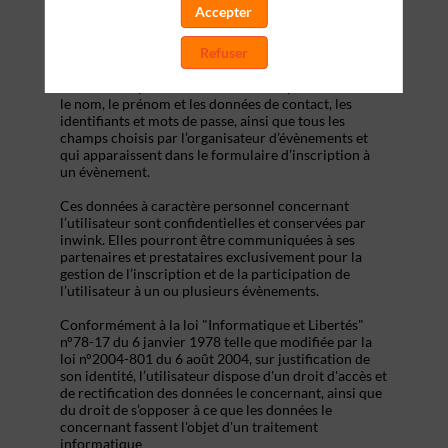
s’inscrire à un évènement, d’accéder au site d’un
Accepter
évènement, et de consulter les informations relatives
à l’organisation pratique et logistique d’un
Refuser
évènement.
Les données personnelles recueillies par inwink sont
le nom, le prénom et les données de contact, les
identifiants et mots de passe, ainsi que tous les
champs choisis par l’organisateur d’évènements et
qui apparaissent dans le formulaire d’inscription à
un évènement.
Ces données à caractère personnel concernant
l’utilisateur sont confidentielles et conservées par
inwink. Elles pourront être communiquées à ses
partenaires et prestataires exclusivement pour la
gestion de l’inscription et de la participation de
l’utilisateur à un ou plusieurs évènements.
Conformément à la loi "Informatique et Libertés"
n°78-17 du 6 janvier 1978 telle que modifiée par la
loi n°2004-801 du 6 août 2004, sur justification de
son identité, l’utilisateur dispose d'un droit d'accès et
de rectification des données le concernant, ainsi que
du droit de s’opposer à ce que les données le
concernant fassent l'objet d'un traitement
informatique