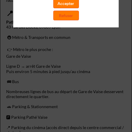
l’accueil et l’accès en salle.
Accepter
📍 Lieu
Refuser
Pathé Vaise
43 rue des Docks, 69009 Lyon
🚇 Métro & Transports en commun
👉 Métro le plus proche :
Gare de Vaise
Ligne D → arrêt Gare de Vaise
Puis environ 5 minutes à pied jusqu’au cinéma
🚌 Bus
Nombreuses lignes de bus au départ de Gare de Vaise desservent
directement le quartier.
🚗 Parking & Stationnement
🅿️ Parking Pathé Vaise
📍 Parking du cinéma (accès direct depuis le centre commercial /