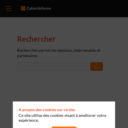
Rechercher
Prép
Recherchez parmis les sessions, intervenants et
des
partenaires
donn
A propos des cookies sur ce site
Ce site utilise des cookies visant à améliorer votre
expérience.