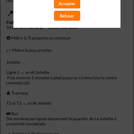
l’accueil et l’accès en salle.
Accepter
📍 Lieu
Refuser
Pathé La Joliette
54 rue de Chanterac - 13002 Marseille
🚇 Métro & Transports en commun
👉 Métro le plus proche :
Joliette
Ligne 2 → arrêt Joliette
Puis environ 5 minutes à pied jusqu’au cinéma (via le centre
commercial)
🚊 Tramway
T2 et T3 → arrêt Joliette
🚌 Bus
De nombreuses lignes desservent le quartier de La Joliette à
proximité immédiate.
🚗 Parking & Stationnement